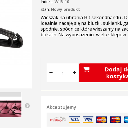
Indeks:
W-B-10
Stan:
Nowy produkt
Wieszak na ubrania Hit sekondhandu . D
Idealnie nadaję się na bluzki, sukienki, g
spodnie, spódnice które wieszamy na za
bokach. Na wyposażeniu wielu sklepów z
Dodaj d
koszyk
Akceptujemy :