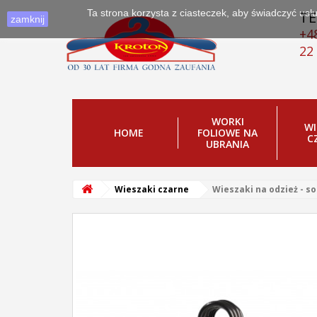
Ta strona korzysta z ciasteczek, aby świadczyć us
TE
zamknij
+4
22
WORKI
WI
HOME
FOLIOWE NA
C
UBRANIA
Wieszaki czarne
Wieszaki na odzież - so