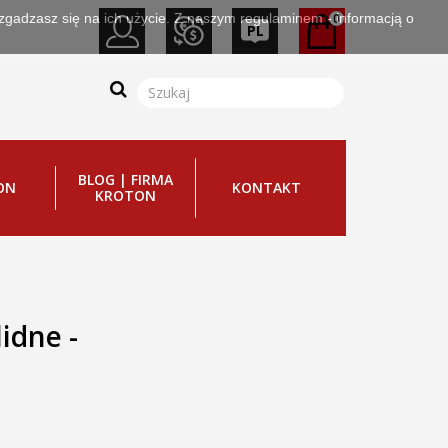
 zgadzasz się na ich użycie. Z naszym regulaminem - informacją o
0
PL
BLOG | FIRMA
ON
KONTAKT
KROTON
lidne -