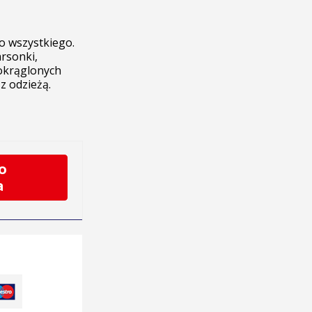
o wszystkiego.
arsonki,
okrąglonych
 odzieżą.
o
a