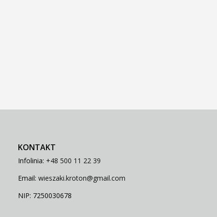
KONTAKT
Infolinia:
+48 500 11 22 39
Email:
wieszaki.kroton@gmail.com
NIP: 7250030678