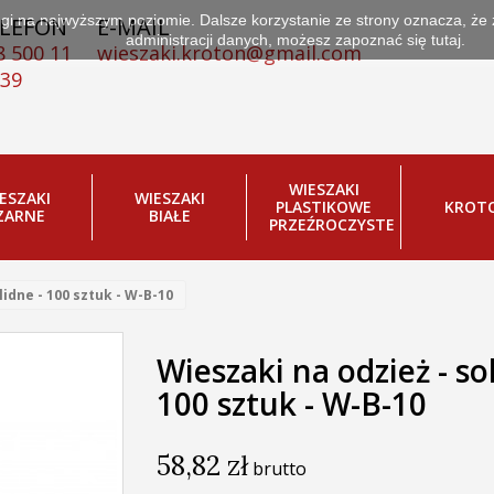
ługi na najwyższym poziomie. Dalsze korzystanie ze strony oznacza, że
LEFON
E-MAIL
administracji danych, możesz zapoznać się
tutaj.
8 500 11
wieszaki.kroton@gmail.com
 39
WIESZAKI
ESZAKI
WIESZAKI
PLASTIKOWE
KROT
ZARNE
BIAŁE
PRZEŹROCZYSTE
lidne - 100 sztuk - W-B-10
Wieszaki na odzież - so
100 sztuk - W-B-10
58,82 zł
brutto