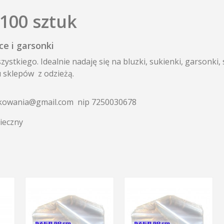
100 sztuk
e i garsonki
ystkiego. Idealnie nadaję się na bluzki, sukienki, garsonki
 sklepów z odzieżą.
opakowania@gmail.com nip 7250030678
pieczny