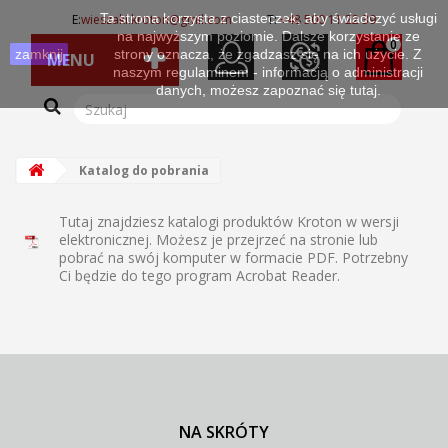
Ta strona korzysta z ciasteczek, aby świadczyć usługi
E:
wieszaki.kroton@gmil.com
T:
+48 500 11 22 39
na najwyższym poziomie. Dalsze korzystanie ze
0
zamknij
strony oznacza, że zgadzasz się na ich użycie. Z
MENU
naszym regulaminem - informacją o administracji
danych, możesz zapoznać się
tutaj.
Katalog do pobrania
Tutaj znajdziesz katalogi produktów Kroton w wersji
elektronicznej. Możesz je przejrzeć na stronie lub
pobrać na swój komputer w formacie PDF. Potrzebny
Ci będzie do tego program Acrobat Reader.
NA SKRÓTY