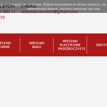
ługi na najwyższym poziomie. Dalsze korzystanie ze strony oznacza, że
LEFON
E-MAIL
E WSZYSCY KUPUJĄ
administracji danych, możesz zapoznać się
tutaj.
8 500 11
wieszaki.kroton@gmail.com
 39
opakownia
oducenta
WIESZAKI
ESZAKI
WIESZAKI
PLASTIKOWE
KROT
ZARNE
BIAŁE
PRZEŹROCZYSTE