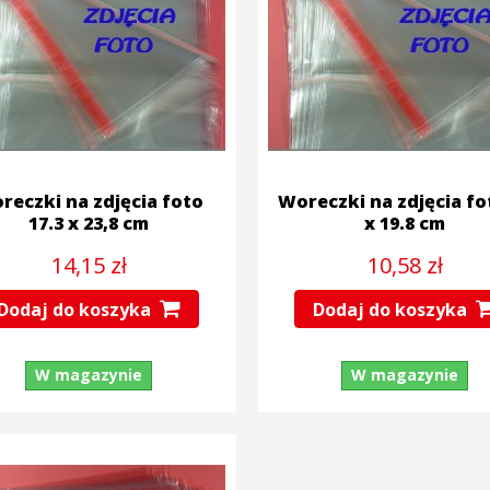
reczki na zdjęcia foto
Woreczki na zdjęcia fo
17.3 x 23,8 cm
x 19.8 cm
14,15 zł
10,58 zł
Dodaj do koszyka
Dodaj do koszyka
W magazynie
W magazynie