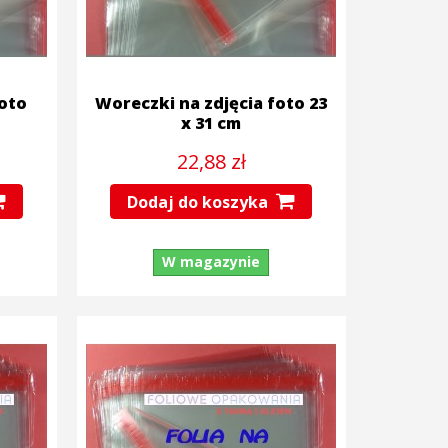
foto
Woreczki na zdjęcia foto 23
x 31 cm
22,88 zł
Dodaj do koszyka
W magazynie