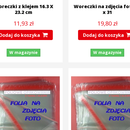
reczki z klejem 16.3 X
Woreczki na zdjęcia fo
23.2 cm
x 31
11,93 zł
19,80 zł
Dodaj do koszyka
Dodaj do koszyka
W magazynie
W magazynie