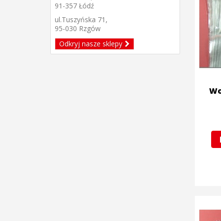
91-357 Łódź
ul.Tuszyńska 71,
95-030 Rzgów
Odkryj nasze sklepy
Wo