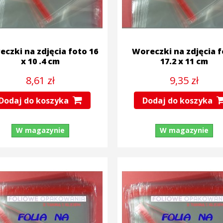
czki na zdjęcia foto 16
Woreczki na zdjęcia 
x 10 .4 cm
17.2 x 11 cm
8,61 zł
9,35 zł
Dodaj do koszyka
Dodaj do koszyka
W magazynie
W magazynie