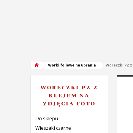
Worki foliowe na ubrania
Woreczki PZ z 
WORECZKI PZ Z
KLEJEM NA
ZDJĘCIA FOTO
Do sklepu
Wieszaki czarne