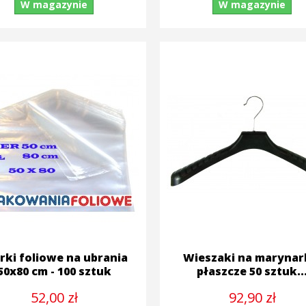
W magazynie
W magazynie
ki foliowe na ubrania
Wieszaki na marynark
50x80 cm - 100 sztuk
płaszcze 50 sztuk..
52,00 zł
92,90 zł