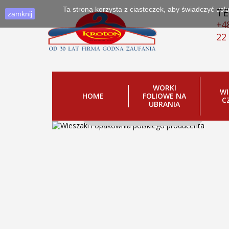
Ta strona korzysta z ciasteczek, aby świadczyć us
TE
zamknij
+4
22
WIESZAKI, KTÓR
WORKI
WI
.
HOME
FOLIOWE NA
C
UBRANIA