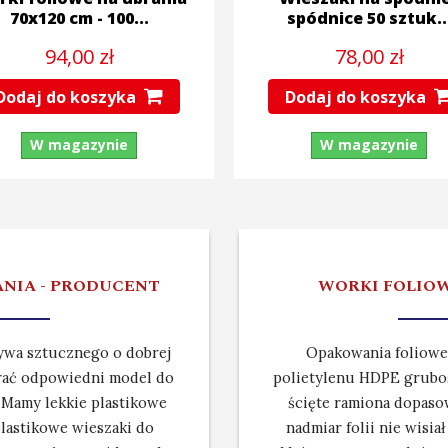
70x120 cm - 100...
spódnice 50 sztuk..
94,00 zł
78,00 zł
Dodaj do koszyka
Dodaj do koszyka
W magazynie
W magazynie
ANIA - PRODUCENT
WORKI FOLIOW
ywa sztucznego o dobrej
Opakowania foliowe
obrać odpowiedni model do
polietylenu HDPE gruboś
. Mamy lekkie plastikowe
ścięte ramiona dopasow
plastikowe wieszaki do
nadmiar folii nie wisia