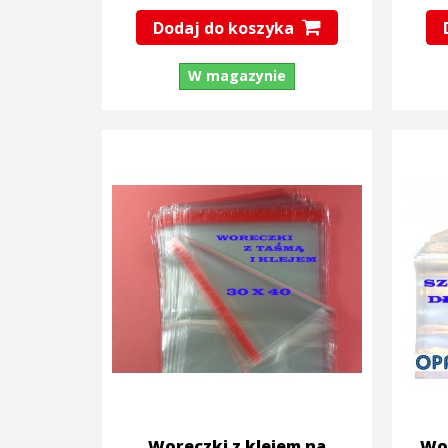
Dodaj do koszyka
W magazynie
Woreczki z klejem na
Wor