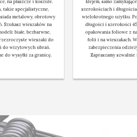
e, na płaszcze i koszule.
klejem, samo zamykające
 także specjalistyczne,
szerokościach i długości
posiada metalowy, obrotowy
wielokrotnego użytku. Po
ń. Szukasz wieszaków na
długości i szerokości 45
odeli: białe, bezbarwne,
opakowania foliowe z n
rzezroczyste wieszaki do
folii i na wieszakach. 
ki do wizytowych ubrań.
zabezpieczenia odzież
e do wysyłki za granicę.
Zapraszamy szwalnie i