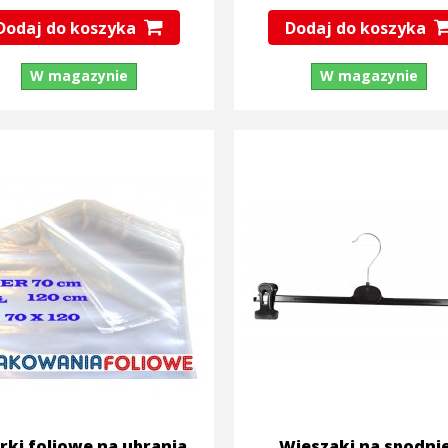
Dodaj do koszyka
Dodaj do koszyka
W magazynie
W magazynie
ki foliowe na ubrania
Wieszaki na spodnie