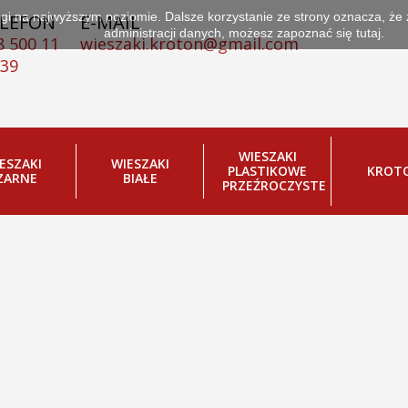
ługi na najwyższym poziomie. Dalsze korzystanie ze strony oznacza, że
LEFON
E-MAIL
administracji danych, możesz zapoznać się
tutaj.
8 500 11
wieszaki.kroton@gmail.com
 39
E WSZYSCY KUPUJĄ
WIESZAKI
ESZAKI
WIESZAKI
PLASTIKOWE
KROT
ZARNE
BIAŁE
PRZEŹROCZYSTE