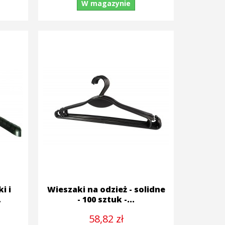
W magazynie
i i
Wieszaki na odzież - solidne
.
- 100 sztuk -...
58,82 zł