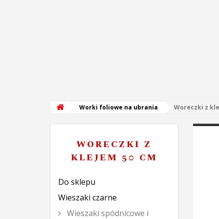
Worki foliowe na ubrania
Woreczki z kl
WORECZKI Z
KLEJEM 50 CM
Do sklepu
Wieszaki czarne
Wieszaki spódnicowe i