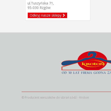
ul.Tuszyńska 71,
95-030 Rzgów
Odkryj nasze sklepy
©
Producent wieszaków do ubrań Łódź - Kroton