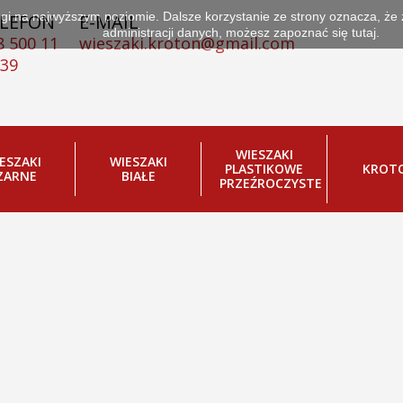
ługi na najwyższym poziomie. Dalsze korzystanie ze strony oznacza, że
LEFON
E-MAIL
E WSZYSCY KUPUJĄ
administracji danych, możesz zapoznać się
tutaj.
8 500 11
wieszaki.kroton@gmail.com
 39
opakownia
oducenta
WIESZAKI
ESZAKI
WIESZAKI
PLASTIKOWE
KROT
ZARNE
BIAŁE
PRZEŹROCZYSTE