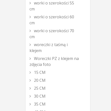
worki o szerokości 55
cm
worki o szerokości 60
cm
worki o szerokości 70
cm
woreczki z taśmą i
klejem
Woreczki PZ z klejem na
zdjęcia foto
15 CM
20 CM
25 CM
30 CM
35 CM