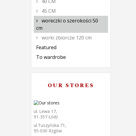
40 CM
45 CM
woreczki o szerokości 50
cm
worki zbiorcze 120 cm
Featured
To wardrobe
OUR STORES
ul. Lewa 17,
91-357 Łódź
ul.Tuszyńska 71,
95-030 Rzgów