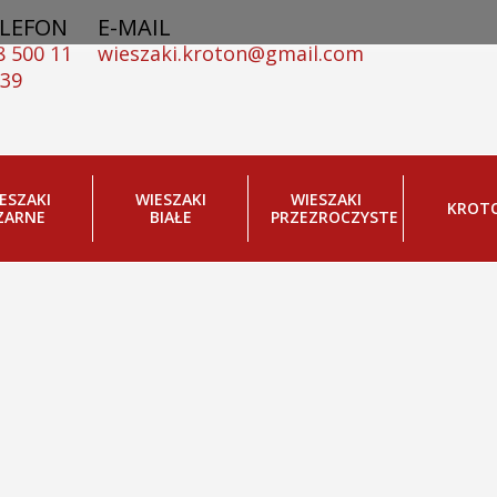
LEFON
E-MAIL
8 500 11
wieszaki.kroton@gmail.com
 39
ESZAKI
WIESZAKI
WIESZAKI
KROT
ZARNE
BIAŁE
PRZEZROCZYSTE