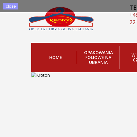
TE
close
+4
22
KROTON
OPAKOWANIA
WI
Kroton
HOME
FOLIOWE NA
C
UBRANIA