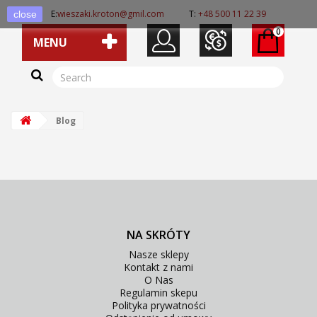
E:
wieszaki.kroton@gmil.com
T:
+48 500 11 22 39
close
0
MENU
Blog
NA SKRÓTY
Nasze sklepy
Kontakt z nami
O Nas
Regulamin skepu
Polityka prywatności