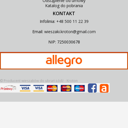
Odstąpienie od umowy
Katalog do pobrania
KONTAKT
Infolinia:
+48 500 11 22 39
Email:
wieszaki.kroton@gmail.com
NIP: 7250030678
©
Producent wieszaków do ubrań Łódź - Kroton