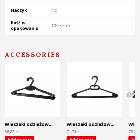
Haczyk
No
Ilość w
100 sztuk
opakowaniu
ACCESSORIES
Wieszaki odzieżow...
Wieszaki odzieżow...
Wies
58,82 zł
71,71 zł
78,00 
Add to cart
Add to cart
Add 