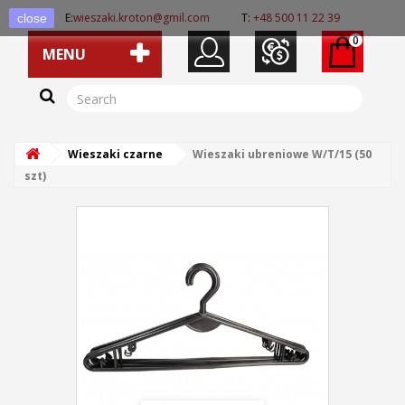
E:
wieszaki.kroton@gmil.com
T:
+48 500 11 22 39
close
0
MENU
Wieszaki czarne
Wieszaki ubreniowe W/T/15 (50
szt)